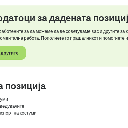
датоци за дадената позици
аботените за да можеме да ве советуваме вас и другите за к
моментална работа. Пополнете го прашалникот и помогнете и
 другите
а позиција
туми
зведувачите
спорт на костуми