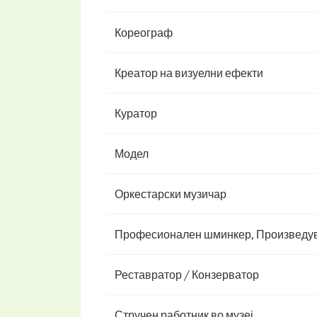
Кореограф
Креатор на визуелни ефекти
Куратор
Модел
Оркестарски музичар
Професионален шминкер, Произведув
Реставратор / Конзерватор
Стручен работник во музеј