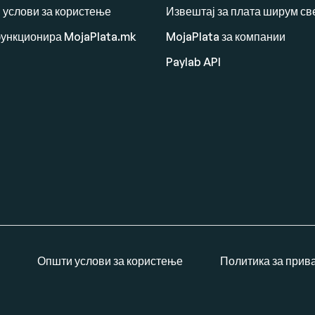
 услови за користење
Извештај за плата ширум св
функционира MojaPlata.mk
MojaPlata за компании
Paylab API
Општи услови за користење
Политика за прив