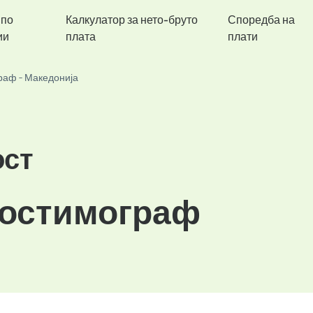
 по
Калкулатор за нето-бруто
Споредба на
ии
плата
плати
раф - Македонија
ост
костимограф