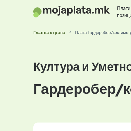
Плати
позиц
Главна страна
Плата Гардеробер/костимог
Култура и Уметн
Гардеробер/