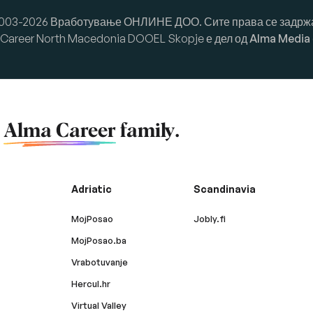
003-2026 Вработување ОНЛИНЕ ДОО. Сите права се задрж
Career North Macedonia DOOEL Skopje е дел од
Alma Media
f
Alma Career
family.
Adriatic
Scandinavia
MojPosao
Jobly.fi
MojPosao.ba
Vrabotuvanje
Hercul.hr
Virtual Valley