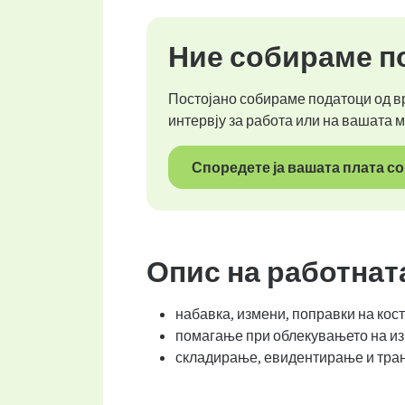
Ние собираме по
Постојано собираме податоци од вр
интервју за работа или на вашата 
Споредете ја вашата плата со
Опис на работнат
набавка, измени, поправки на кос
помагање при облекувањето на и
складирање, евидентирање и тран