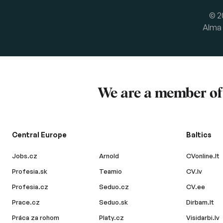
© 2
Alma 
We are a member o
Central Europe
Baltics
Jobs.cz
Arnold
CVonline.lt
Profesia.sk
Teamio
CV.lv
Profesia.cz
Seduo.cz
CV.ee
Prace.cz
Seduo.sk
Dirbam.lt
Práca za rohom
Platy.cz
Visidarbi.lv