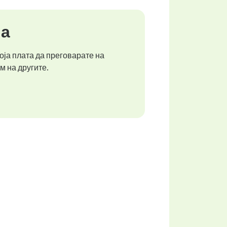
ја
оја плата да преговарате на
м на другите.