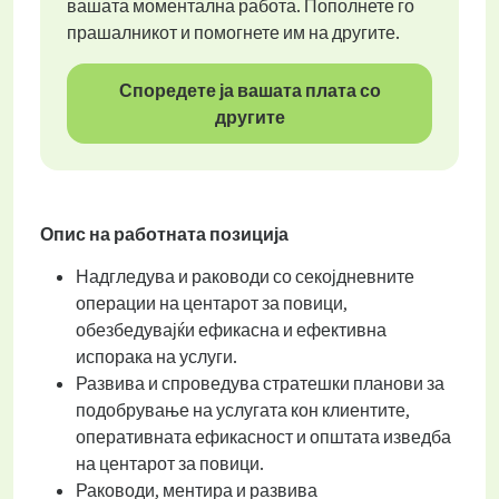
вашата моментална работа. Пополнете го
прашалникот и помогнете им на другите.
Споредете ја вашата плата со
другите
Опис на работната позиција
Надгледува и раководи со секојдневните
операции на центарот за повици,
обезбедувајќи ефикасна и ефективна
испорака на услуги.
Развива и спроведува стратешки планови за
подобрување на услугата кон клиентите,
оперативната ефикасност и општата изведба
на центарот за повици.
Раководи, ментира и развива