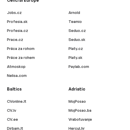
Central Europe
Jobs.cz
Arnold
Profesia.sk
Teamio
Profesia.cz
Seduo.cz
Prace.cz
Seduo.sk
Práca za rohom
Platy.cz
Práce za rohem
Platy.sk
Atmoskop
Paylab.com
Nelisa.com
Baltics
Adriatic
CVonline.lt
MojPosao
CV.lv
MojPosao.ba
CV.ee
Vrabotuvanje
Dirbam.lt
Hercul.hr