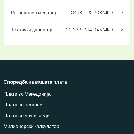
Регионален менаџер
34.181 - 93.708 MKD
>
Технички директор
30.329 - 214.045 MKD
>
Споредба на вашата плата
Плати во Македонија
Плати по региони
Плати во други земји
Милионерски калкулатор