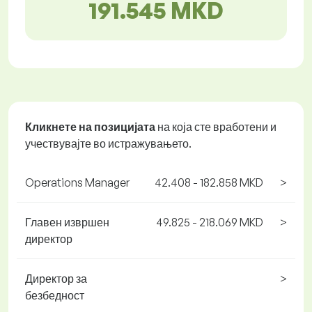
191.545 MKD
Кликнете на позицијата
на која сте вработени и
учествувајте во истражувањето.
Operations Manager
42.408 - 182.858 MKD
>
Главен извршен
49.825 - 218.069 MKD
>
директор
Директор за
>
безбедност