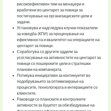
високоефективен тим на менаџери и
вработени во центарот за повици за
постигнување на организациските цели и
задачи.
Установува и надгледува клучни показатели
за изведба (КПИ) за проценување на
ефективноста и квалитетот на операциите на
центарот за повици.
Соработува со другите оддели за
усогласување на активностите на центарот за
повици со пошироките цели и стратешки
планови на компанијата.
Потикува иницијативи за континуитет во
подобрувањето за оптимизирање на
процесите, технологијата и интеракциите со
клиентите.
Раководи со планските и контролните
активности за буџетот за обезбедување на