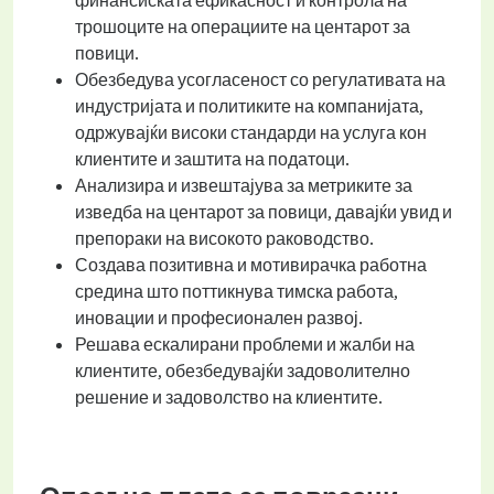
финансиската ефикасност и контрола на
трошоците на операциите на центарот за
повици.
Обезбедува усогласеност со регулативата на
индустријата и политиките на компанијата,
одржувајќи високи стандарди на услуга кон
клиентите и заштита на податоци.
Анализира и извештајува за метриките за
изведба на центарот за повици, давајќи увид и
препораки на високото раководство.
Создава позитивна и мотивирачка работна
средина што поттикнува тимска работа,
иновации и професионален развој.
Решава ескалирани проблеми и жалби на
клиентите, обезбедувајќи задоволително
решение и задоволство на клиентите.