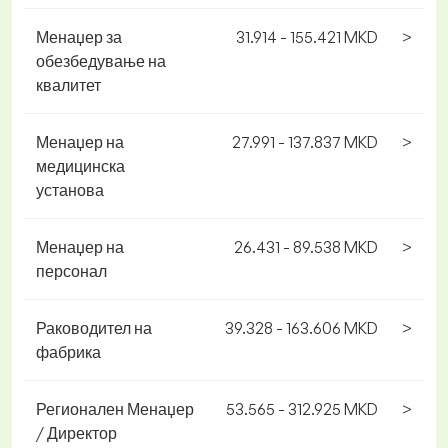
Менаџер за
31.914 - 155.421 MKD
>
обезбедување на
квалитет
Менаџер на
27.991 - 137.837 MKD
>
медицинска
установа
Менаџер на
26.431 - 89.538 MKD
>
персонал
Раководител на
39.328 - 163.606 MKD
>
фабрика
Регионален Менаџер
53.565 - 312.925 MKD
>
/ Директор