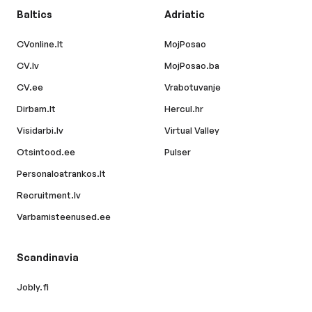
Baltics
Adriatic
CVonline.lt
MojPosao
CV.lv
MojPosao.ba
CV.ee
Vrabotuvanje
Dirbam.lt
Hercul.hr
Visidarbi.lv
Virtual Valley
Otsintood.ee
Pulser
Personaloatrankos.lt
Recruitment.lv
Varbamisteenused.ee
Scandinavia
Jobly.fi