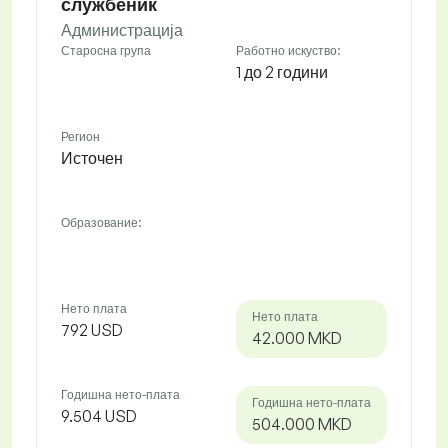
службеник
Администрација
Старосна група
Работно искуство:
1 до 2 години
Регион
Источен
Образование:
Нето плата
Нето плата
792 USD
42.000 MKD
Годишна нето-плата
Годишна нето-плата
9.504 USD
504.000 MKD