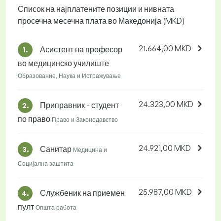
Список на најплатените позиции и нивната
просечна месечна плата во Македонија (MKD)
21.664,00 MKD
Асистент на професор
1.
во медицинско училиште
Образование, Наука и Истражување
24.323,00 MKD
Приправник - студент
2.
по право
Право и Законодавство
24.921,00 MKD
Санитар
3.
Медицина и
Социјална заштита
25.987,00 MKD
Службеник на приемен
4.
пулт
Општа работа