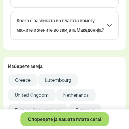
Колка е разликата во платата помеѓу
мажите и жените во земјата Македонија?
Изберете земја
Greece
Luxembourg
United Kingdom
Netherlands
Босна и Херцеговина
Бугарија
Споредете ја вашата плата сега!
Norway
Ireland
Србија