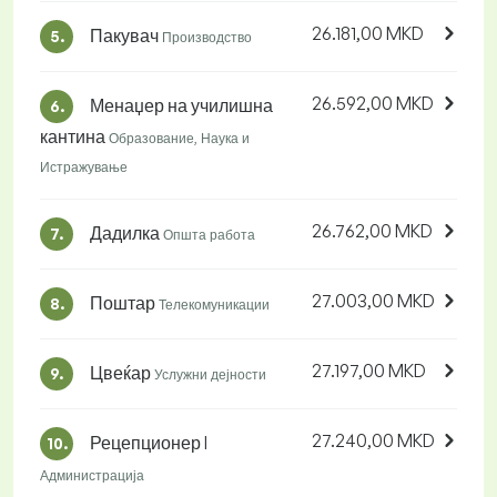
26.181,00 MKD
Пакувач
5.
Производство
26.592,00 MKD
Менаџер на училишна
6.
кантина
Образование, Наука и
Истражување
26.762,00 MKD
Дадилка
7.
Општа работа
27.003,00 MKD
Поштар
8.
Телекомуникации
27.197,00 MKD
Цвеќар
9.
Услужни дејности
27.240,00 MKD
Рецепционер I
10.
Администрација