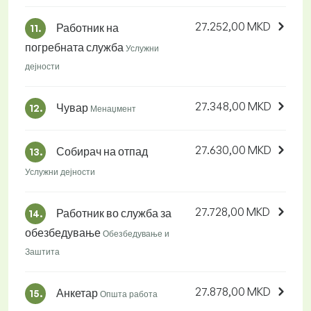
27.252,00 MKD
Работник на
11.
погребната служба
Услужни
дејности
27.348,00 MKD
Чувар
12.
Менаџмент
27.630,00 MKD
Собирач на отпад
13.
Услужни дејности
27.728,00 MKD
Работник во служба за
14.
обезбедување
Обезбедување и
Заштита
27.878,00 MKD
Анкетар
15.
Општа работа