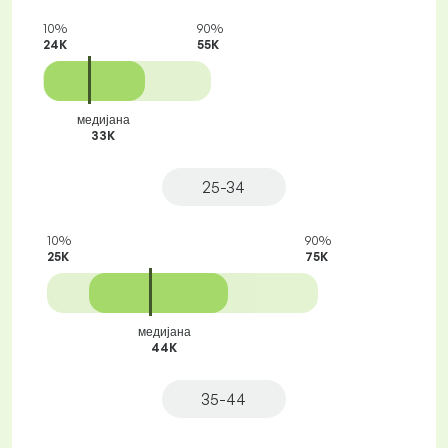
10%
90%
24K
55K
медијана
33K
25-34
10%
90%
25K
75K
медијана
44K
35-44