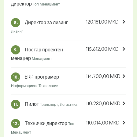
директор
Топ Менаџмент
120.181,00 MKD
Директор за лизинг
8.
Лизинг
115.612,00 MKD
Постар проектен
9.
менаџер
Менаџмент
114.700,00 MKD
ERP програмер
10.
Информациски Технологии
110.230,00 MKD
Пилот
11.
Транспорт, Логистика
110.014,00 MKD
Технички директор
12.
Топ
Менаџмент