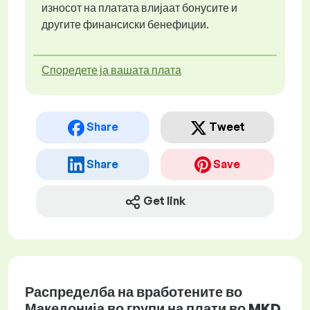
износот на платата влијаат бонусите и
другите финансиски бенефиции.
Споредете ја вашата плата
Share
Tweet
Share
Save
Get link
Распределба на вработените во
Македонија во групи на плати во MKD.