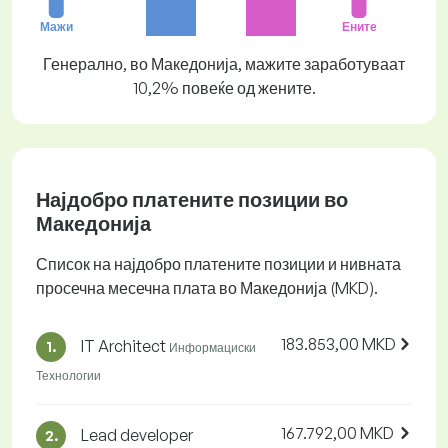
Мажи
Ените
Генерално, во Македонија, мажите заработуваат
10,2% повеќе од жените.
Најдобро платените позиции во
Македонија
Список на најдобро платените позиции и нивната
просечна месечна плата во Македонија (MKD).
183.853,00 MKD
IT Architect
1.
Информациски
Технологии
167.792,00 MKD
Lead developer
2.