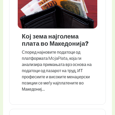
Кој зема најголема
плата во Македонија?
Според најновите податоци од
платформата MojaPlata, која ги
анализира примањата врз основа на
податоци од пазарот на труд, ИТ
професиите и високите менаџерски
позиции се меѓу најплатените во
Македониј...