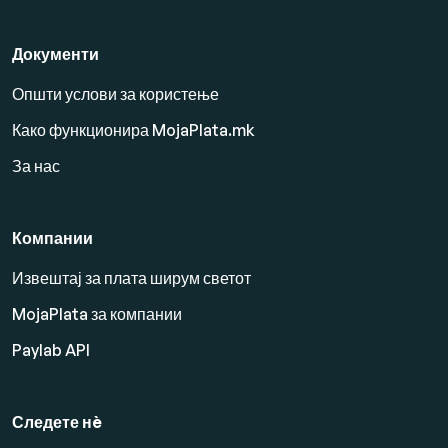
Документи
Општи услови за користење
Како функционира MojaPlata.mk
За нас
Компании
Извештај за плата ширум светот
MojaPlata за компании
Paylab API
Следете нè