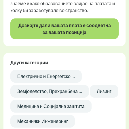
знаеме и како образованието влијае на платата и
колку би заработувале во странство.
Дознајте дали вашата плата е соодветна
за вашата позиција
Други категории
Електрично и Енергетско ...
Земјоделство, Прехранбена ...
Лизинг
Медицина и Социјална заштита
Механички Инженеринг