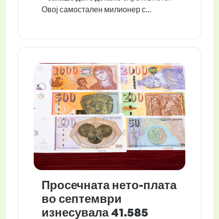
Овој самостален милионер с...
Просечната нето-плата
во септември
изнесувала 41.585