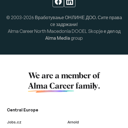
© 2003-2026 Вработување ОНЛИНЕ ДОО. Сите права
се задржани!
Alma Career North Macedonia DOOEL Skopje е дел од
Alma Media
group
We are a member of
Alma Career
family.
Central Europe
Jobs.cz
Arnold