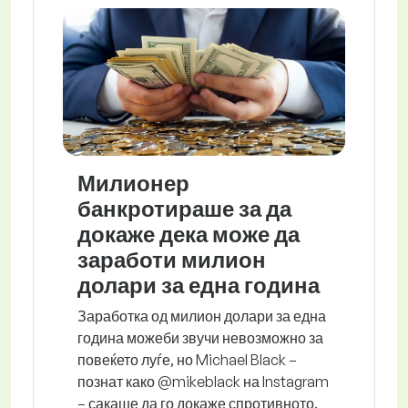
Милионер
банкротираше за да
докаже дека може да
заработи милион
долари за една година
Заработка од милион долари за една
година можеби звучи невозможно за
повеќето луѓе, но Michael Black –
познат како @mikeblack на Instagram
– сакаше да го докаже спротивното.