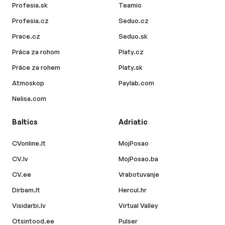
Profesia.sk
Teamio
Profesia.cz
Seduo.cz
Prace.cz
Seduo.sk
Práca za rohom
Platy.cz
Práce za rohem
Platy.sk
Atmoskop
Paylab.com
Nelisa.com
Baltics
Adriatic
CVonline.lt
MojPosao
CV.lv
MojPosao.ba
CV.ee
Vrabotuvanje
Dirbam.lt
Hercul.hr
Visidarbi.lv
Virtual Valley
Otsintood.ee
Pulser