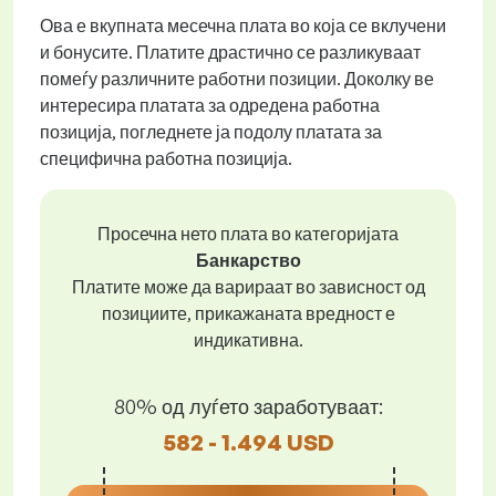
Ова е вкупната месечна плата во која се вклучени
и бонусите. Платите драстично се разликуваат
помеѓу различните работни позиции. Доколку ве
интересира платата за одредена работна
позиција, погледнете ја подолу платата за
специфична работна позиција.
Просечна нето плата во категоријата
Банкарство
Платите може да варираат во зависност од
позициите, прикажаната вредност е
индикативна.
80% од луѓето заработуваат:
582 - 1.494 USD