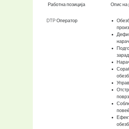
Работна позиција
Опис на 
DTP Оператор
Обезб
произ
Дефин
нарач
Подго
зарад
Нарач
Сораб
обезб
Управ
Отстр
поврз
Соблю
повеќ
Ефект
обезб