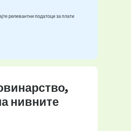
ајте релевантни податоци за плати
Новинарство,
на нивните