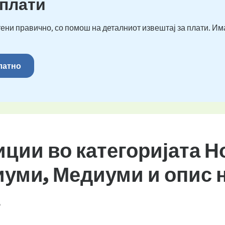
 плати
ени правично, со помош на деталниот извештај за плати. Им
платно
иции во категоријата 
уми, Медиуми и опис 