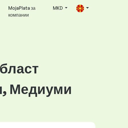
MojaPlata за
MKD
компании
област
и, Медиуми