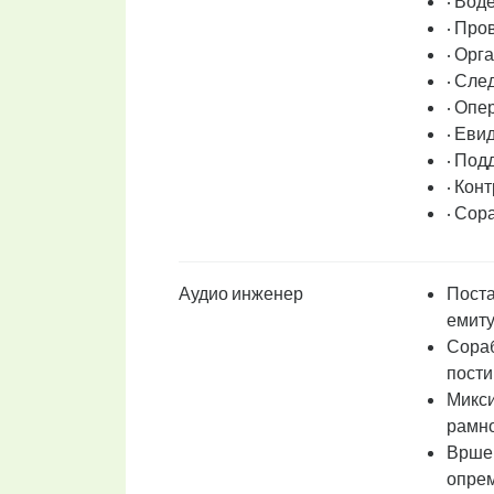
· Вод
· Про
· Орг
· Сле
· Опе
· Еви
· Под
· Кон
· Сор
Аудио инженер
Поста
емит
Сораб
пости
Микси
рамн
Вршењ
опрем