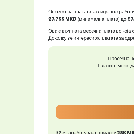
Опсегот на платата за лице што работ
27.755 MKD
(минимална плата)
до
57
Ова е вкупната месечна плата во која 
Доколку ве интересира платата за одр
Просечна не
Платите може да
10% заработуваат помалку
28K M