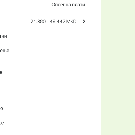
Опсег на плати
24.380 - 48.442 MKD
тни
тење
се
со
се