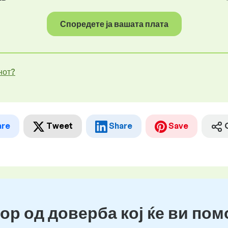
Споредете ја вашата плата
нот?
are
Tweet
Share
Save
ор од доверба кој ќе ви пом