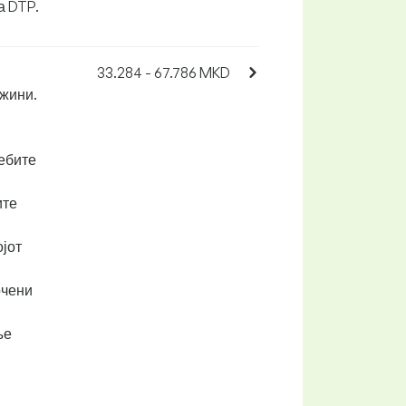
а DTP.
33.284 - 67.786 MKD
ржини.
ребите
ите
ојот
очени
ње