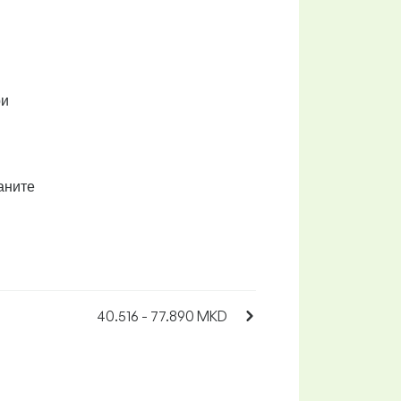
ри
раните
40.516 - 77.890 MKD