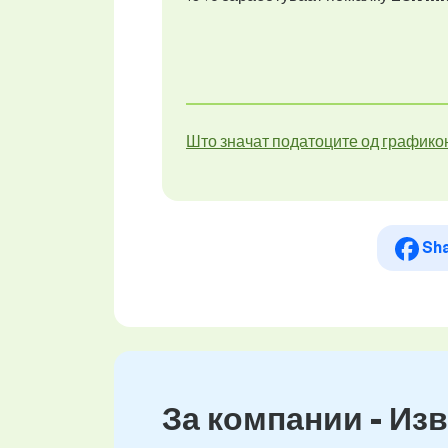
Што значат податоците од графико
Sh
За компании - Изв