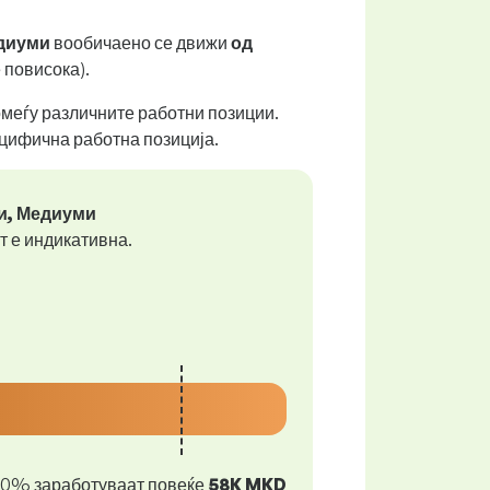
едиуми
вообичаено се движи
од
 повисока).
помеѓу различните работни позиции.
ецифична работна позиција.
и, Медиуми
т е индикативна.
10% заработуваат повеќе
58K MKD