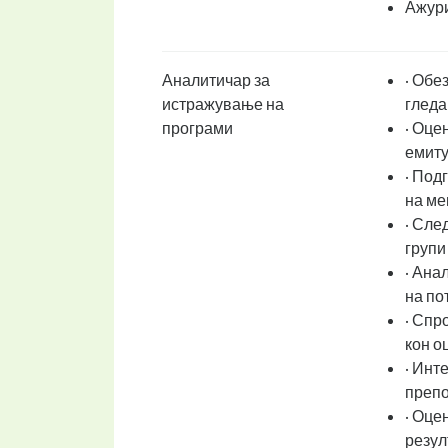
Ажури
Аналитичар за
· Обе
истражување на
гледа
програми
· Оце
емиту
· Под
на ме
· Сле
групи
· Ана
на по
· Спр
кон о
· Инт
препо
· Оце
резул