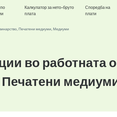
 по
Калкулатор за нето-бруто
Споредба на
ии
плата
плати
винарство, Печатени медиуми, Медиуми
ции во работната 
 Печатени медиум