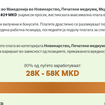
и
во Македонија во Новинарство, Печатени медиуми, М
.829 MKD
(највисок просек, вистинската максимална плата е
се вклучени и бонусите. Платите драстично се разликуваат 
едена работна позиција, погледнете ја подолу платата за сп
то плата во категоријата
Новинарство, Печатени медиум
 варираат во зависност од позициите, прикажаната вреднос
80% од луѓето заработуваат:
28K - 58K MKD
KD