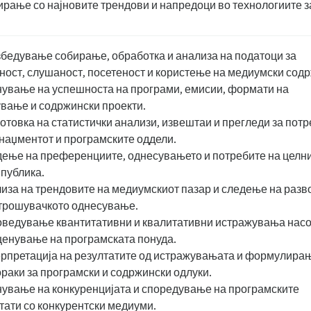
рање со најновите трендови и напредоци во технологиите з
збедување собирање, обработка и анализа на податоци за
ност, слушаност, посетеност и користење на медиумски сод
нување на успешноста на програми, емисии, формати на
вање и содржински проекти.
готовка на статистички анализи, извештаи и прегледи за пот
наџментот и програмските оддели.
дење на преференциите, однесувањето и потребите на целн
 публика.
лиза на трендовите на медиумскиот пазар и следење на разв
трошувачкото однесување.
оведување квантитативни и квалитативни истражувања нас
ценување на програмската понуда.
ерпретација на резултатите од истражувањата и формулира
раки за програмски и содржински одлуки.
нување на конкуренцијата и споредување на програмските
тати со конкурентски медиуми.