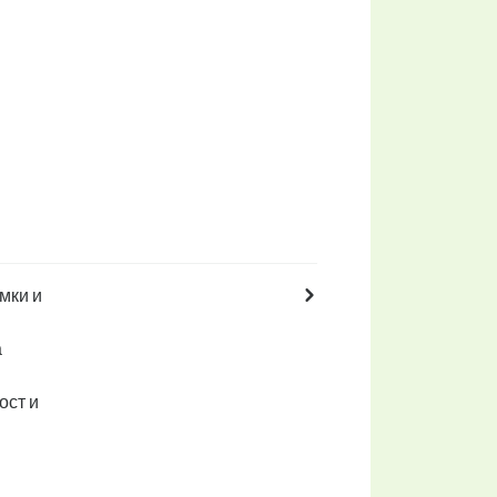
мки и
а
ост и