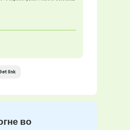
Get link
огне во