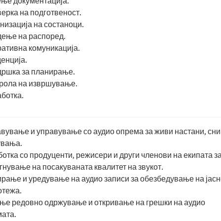
ење документација.
верка на подготвеност.
анизација на состаноци.
дење на распоред.
ративна комуникација.
денција.
дршка за планирање.
трола на извршување.
аботка.
вување и управување со аудио опрема за живи настани, сни
увања.
отка со продуценти, режисери и други членови на екипата з
гнување на посакуваната квалитет на звукот.
рање и уредување на аудио записи за обезбедување на јасн
отежа.
е редовно одржување и откривање на грешки на аудио
ата.