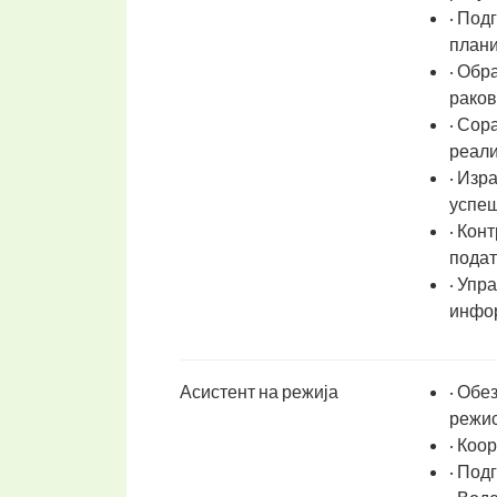
· Под
плани
· Обр
раков
· Сор
реали
· Изр
успеш
· Кон
подат
· Упр
инфор
Асистент на режија
· Обе
режис
· Коо
· Под