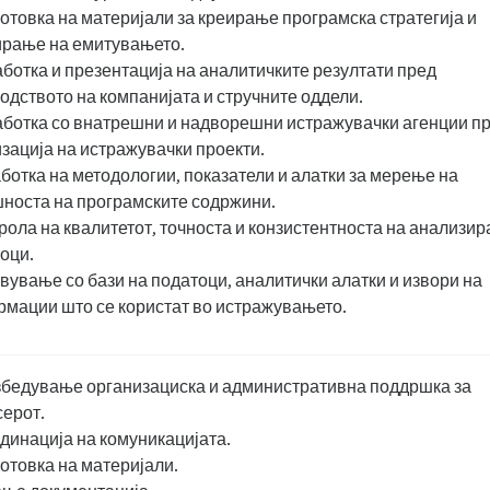
готовка на материјали за креирање програмска стратегија и
рање на емитувањето.
аботка и презентација на аналитичките резултати пред
одството на компанијата и стручните оддели.
аботка со внатрешни и надворешни истражувачки агенции п
зација на истражувачки проекти.
аботка на методологии, показатели и алатки за мерење на
носта на програмските содржини.
трола на квалитетот, точноста и конзистентноста на анализи
оци.
авување со бази на податоци, аналитички алатки и извори на
мации што се користат во истражувањето.
збедување организациска и административна поддршка за
ерот.
рдинација на комуникацијата.
готовка на материјали.