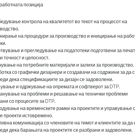
работната позиција
едување контрола на квалитетот во текот на процесот на
водство.
ирање на процедури за производство и иницирање на рабо
ки.
твување и прегледување на податотеки подготвени за печа
и точност и целосност.
ување на потребните материјали и залихи за производство.
отка со графички дизајнери и создавачи на содржини за да 
еди дека спецификациите за дизајн се задоволени.
ување и одржување на опремата и софтверот за DTP.
анување на проблеми и решавање на технички проблеми
ани со процесите за DTP.
дување на временските рамки на проектите и управување 
е проекти истовремено.
ивна комуникација со членовите на тимот и клиентите за да 
еди дека барањата на проектите се разбрани и задоволени.