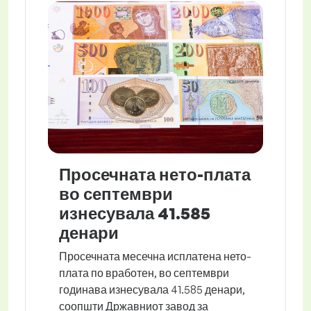
Просечната нето-плата
во септември
изнесувала 41.585
денари
Просечната месечна исплатена нето-
плата по вработен, во септември
годинава изнесувала 41.585 денари,
соопшти Државниот завод за