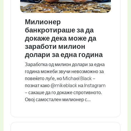
Милионер
банкротираше за да
докаже дека може да
заработи милион
долари за една година
Заработка од милион долари за една
година можеби звучи невозможно за
повеќето луѓе, но Michael Black –
познат како @mikeblack на Instagram
– сакаше да го докаже спротивното.
Овој самостален милионер с...