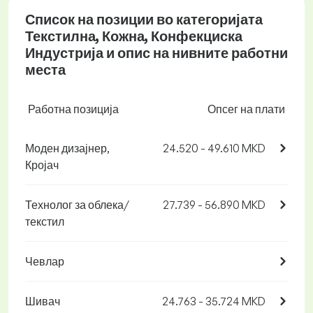
Список на позиции во категоријата
Текстилна, Кожна, Конфекциска
Индустрија и опис на нивните работни
места
Работна позиција
Опсег на плати
Моден дизајнер,
24.520 - 49.610 MKD
Кројач
Технолог за облека/
27.739 - 56.890 MKD
текстил
Чевлар
Шивач
24.763 - 35.724 MKD