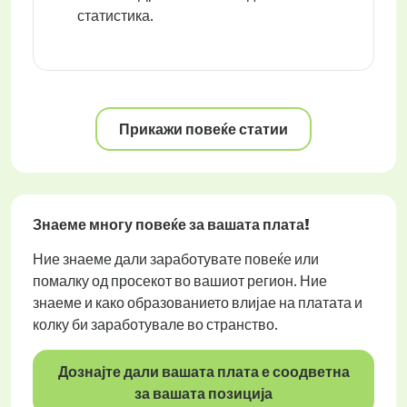
статистика.
Прикажи повеќе статии
Знаеме многу повеќе за вашата плата!
Ние знаеме дали заработувате повеќе или
помалку од просекот во вашиот регион. Ние
знаеме и како образованието влијае на платата и
колку би заработувале во странство.
Дознајте дали вашата плата е соодветна
за вашата позиција