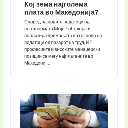
Кој зема најголема
плата во Македонија?
Според најновите податоци од
платформата MojaPlata, која ги
анализира примањата врз основа на
податоци од пазарот на труд, ИТ
професиите и високите менаџерски
позиции се меѓу најплатените во
Македониј...