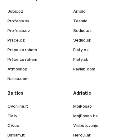
Jobs.cz
Arnold
Profesia.sk
Teamio
Profesia.cz
Seduo.cz
Prace.cz
Seduo.sk
Práca za rohom
Platy.cz
Práce za rohem
Platy.sk
Atmoskop
Paylab.com
Nelisa.com
Baltics
Adriatic
CVonline.lt
MojPosao
CV.lv
MojPosao.ba
CV.ee
Vrabotuvanje
Dirbam.lt
Hercul.hr