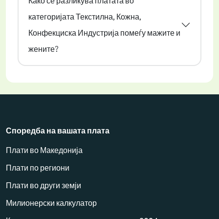
Како се разликува платата во
категоријата Текстилна, Кожна,
Конфекциска Индустрија помеѓу мажите и
жените?
Споредба на вашата плата
Плати во Македонија
Плати по региони
Плати во други земји
Милионерски калкулатор