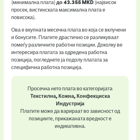
(минимална плата)
до
43.355 MKD
(највисок
просек, вистинската максимална плата е
повисока).
Ова е вкупната месечна плата во која се вклучени
и бонусите. Платите драстично се разликуваат
помеѓу различните работни позиции. Доколку ве
интересира платата за одредена работна
позиција, погледнете ја подолу платата за
специфична работна позиција.
Просечна нето плата во категоријата
Текстилна, Кожна, Конфекциска
Индустрија
Платите може да варираат во зависност од
позициите, прикажаната вредност е
индикативна.