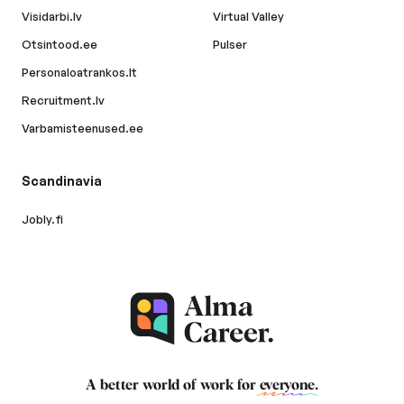
Visidarbi.lv
Virtual Valley
Otsintood.ee
Pulser
Personaloatrankos.lt
Recruitment.lv
Varbamisteenused.ee
Scandinavia
Jobly.fi
A better world of work for
everyone
.