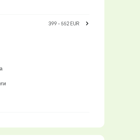
399 - 552 EUR
а
уги