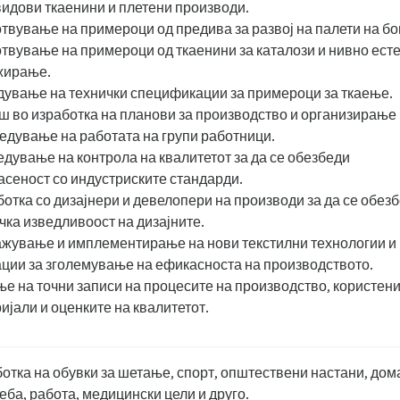
видови ткаенини и плетени производи.
твување на примероци од предива за развој на палети на бо
твување на примероци од ткаенини за каталози и нивно есте
жирање.
ување на технички спецификации за примероци за ткаење.
 во изработка на планови за производство и организирање 
едување на работата на групи работници.
дување на контрола на квалитетот за да се обезбеди
асеност со индустриските стандарди.
отка со дизајнери и девелопери на производи за да се обез
чка изведливоост на дизајните.
жување и имплементирање на нови текстилни технологии и
ции за зголемување на ефикасноста на производството.
е на точни записи на процесите на производство, користен
ијали и оценките на квалитетот.
отка на обувки за шетање, спорт, општествени настани, до
еба, работа, медицински цели и друго.