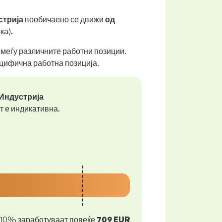
стрија
вообичаено се движи
од
ка).
помеѓу различните работни позиции.
ецифична работна позиција.
 Индустрија
т е индикативна.
10% заработуваат повеќе
709 EUR