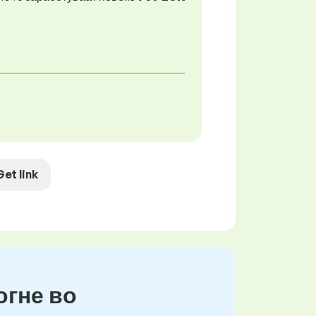
Get link
огне во