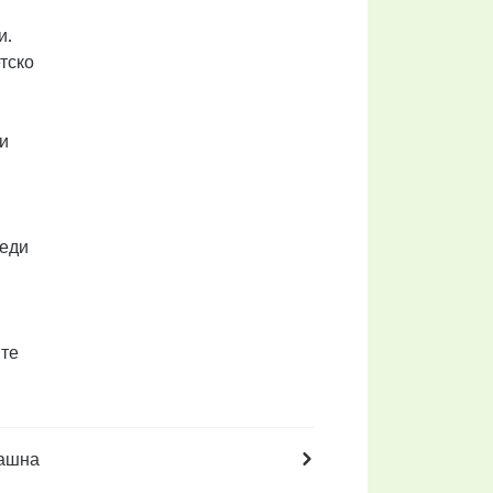
и.
тско
и
беди
ите
машна