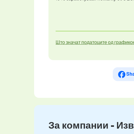
Што значат податоците од графико
Sh
За компании - Изв