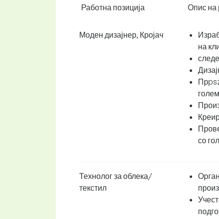
Работна позиција
Опис на 
Моден дизајнер, Кројач
Израб
на кл
следе
Дизај
Прpsz
голем
Произ
Креир
Прове
со го
Технолог за облека/
Орган
текстил
произ
Учест
подго