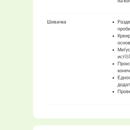
на кон
Шивачка
Разде
проби
Креир
основ
Меѓус
истİS
Произ
конеч
Еднос
додат
Прове