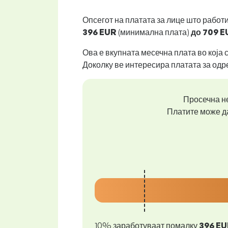
Опсегот на платата за лице што работ
396 EUR
(минимална плата)
до
709 E
Ова е вкупната месечна плата во која 
Доколку ве интересира платата за одр
Просечна не
Платите може да
10% заработуваат помалку
396 EU