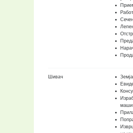
Прием
Работ
Сечењ
Лепењ
Отстр
Преда
Нарач
Прода
Шивач
Земја
Евиде
Консу
Израб
маши
Прила
Попра
Изврш