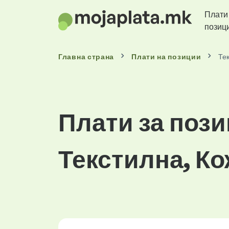
Плати
позиц
Главна страна
Плати
на позиции
Те
Плати за пози
Текстилна, К