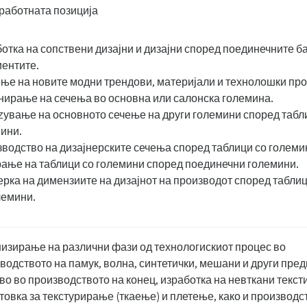
работната позиција
отка на сопствени дизајни и дизајни според поединечните 
иентите.
ње на новите модни трендови, материјали и технолошки про
нирање на сечења во основна или салонска големина.
ување на основното сечење на други големини според табл
ини.
водство на дизајнерските сечења според таблици со големи
ање на таблици со големини според поединечни големини.
рка на димензиите на дизајнот на производот според табли
лемини.
изирање на различни фази од технологискиот процес во
водството на памук, волна, синтетички, мешани и други пред
во во производството на конец, изработка на невткани текст
товка за текстурирање (ткаење) и плетење, како и производс