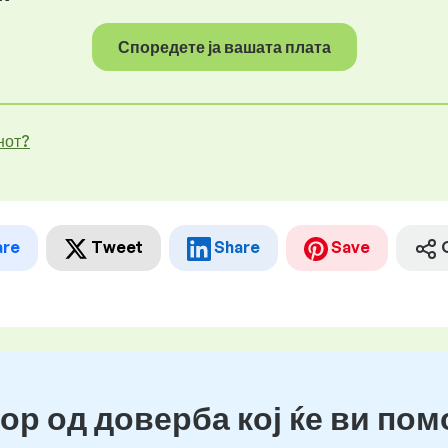
Споредете ја вашата плата
нот?
are
Tweet
Share
Save
ор од доверба кој ќе ви пом