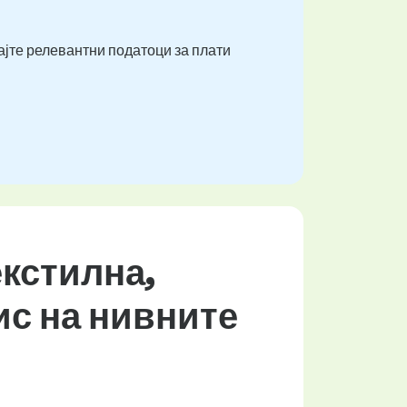
ајте релевантни податоци за плати
екстилна,
ис на нивните