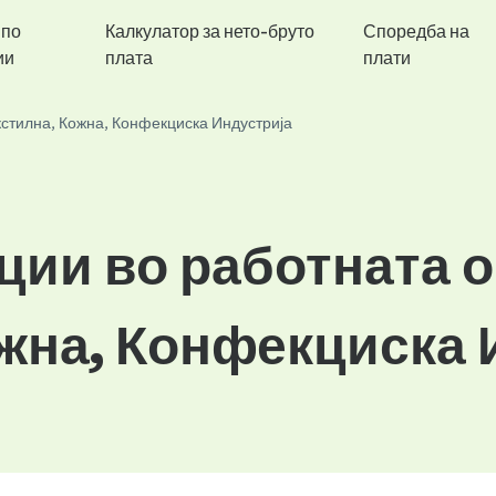
 по
Калкулатор за нето-бруто
Споредба на
ии
плата
плати
кстилна, Кожна, Конфекциска Индустрија
ции во работната 
ожна, Конфекциска 