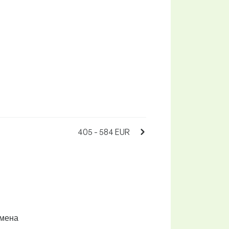
.
405 - 584 EUR
амена