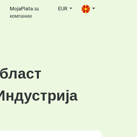
MojaPlata за
EUR
компании
област
Индустрија