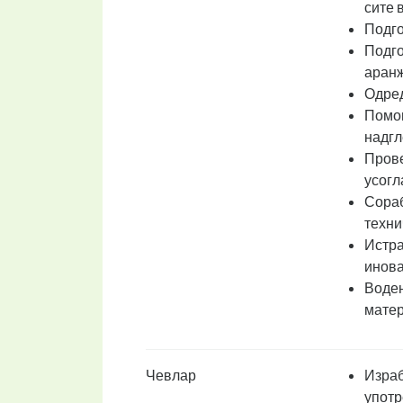
сите 
Подго
Подго
аран
Одред
Помош
надгл
Прове
усогл
Сораб
техни
Истра
инова
Водењ
матер
Чевлар
Израб
употр