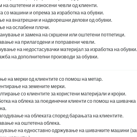
 на оштетени и износени чевли од клиенти.
а со машини и опрема за изработка на обувки.
е на внатрешни и надворешни делови од обувки.
е на ослабени плочи.
анување и замена на скршени или оштетени потпетици.
вање на прилагодени и поправени чевли.
ување на недостасувачки материјал за изработка на обувки
жба на дополнителни производи за обувки.
ње на мерки од клиентите со помош на метар.
нтирање на земените мерки.
лтирање со клиентите за користени материјали и кројки.
отка на облека за поединечни клиенти со помош на шивачка
на.
годување на облеката според барањата на клиентите.
вање на оштетена облека.
ување на едноставно одржување на шивачките машини (з