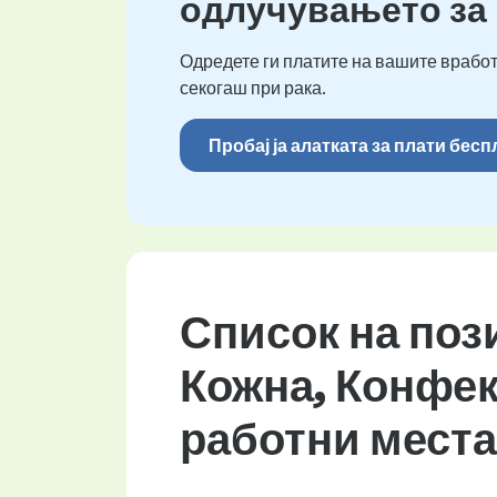
одлучувањето за
Одредете ги платите на вашите вработ
секогаш при рака.
Пробај ја алатката за плати бес
Список на поз
Кожна, Конфек
работни места