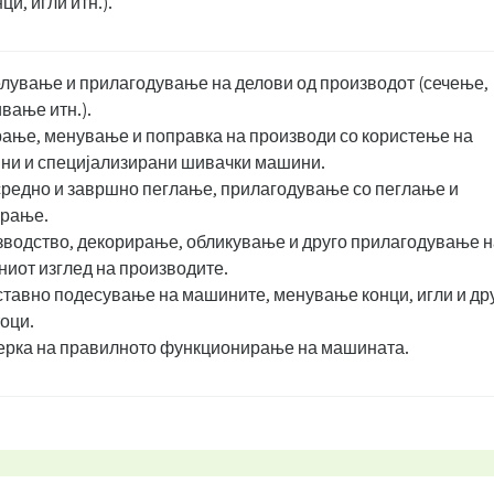
ци, игли итн.).
лување и прилагодување на делови од производот (сечење,
вање итн.).
ање, менување и поправка на производи со користење на
ни и специјализирани шивачки машини.
редно и завршно пеглање, прилагодување со пеглање и
İрање.
водство, декорирање, обликување и друго прилагодување н
ниот изглед на производите.
тавно подесување на машините, менување конци, игли и др
оци.
рка на правилното функционирање на машината.