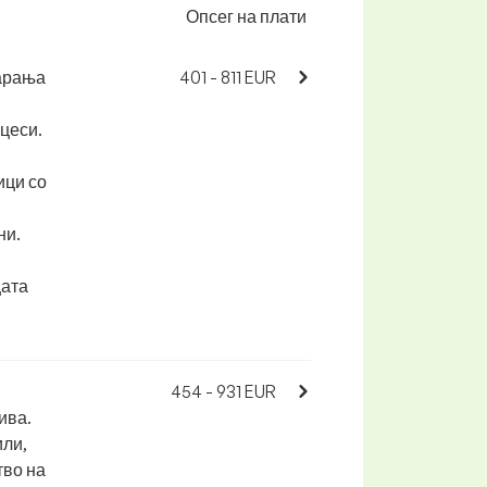
Опсег на плати
барања
401 - 811 EUR
цеси.
ици со
ни.
цата
454 - 931 EUR
ива.
или,
тво на