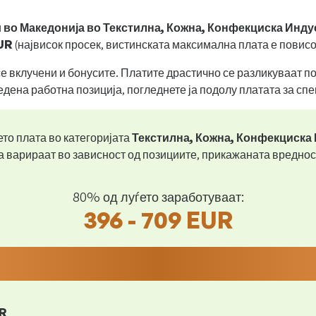
и
во Македонија во Текстилна, Кожна, Конфекциска Инду
UR
(највисок просек, вистинската максимална плата е повисо
се вклучени и бонусите. Платите драстично се разликуваат 
едена работна позиција, погледнете ја подолу платата за сп
то плата во категоријата
Текстилна, Кожна, Конфекциска
 варираат во зависност од позициите, прикажаната вреднос
80% од луѓето заработуваат:
396 - 709 EUR
R