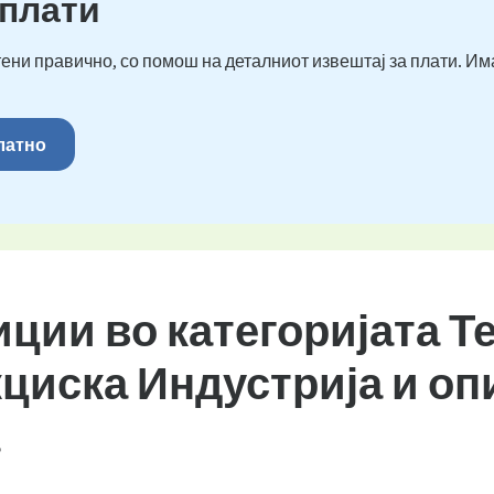
 плати
ени правично, со помош на деталниот извештај за плати. Им
платно
иции во категоријата Т
циска Индустрија и оп