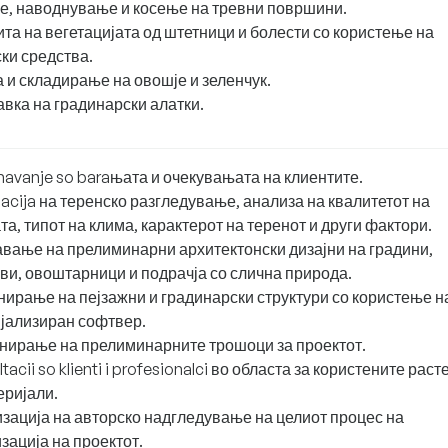
, наводнување и косење на тревни површини.
та на вегетацијата од штетници и болести со користење на
ки средства.
 и складирање на овошје и зеленчук.
вка на градинарски алатки.
avanje so baraњата и очекувањата на клиентите.
zacija на теренско разгледување, анализа на квалитетот на
та, типот на клима, карактерот на теренот и други фактори.
вање на прелиминарни архитектонски дизајни на градини,
ви, овоштарници и подрачја со слична природа.
нирање на пејзажни и градинарски структури со користење н
јализиран софтвер.
ирање на прелиминарните трошоци за проектот.
tacii so klienti i profesionalci во областа за користените раст
еријали.
зација на авторско надгледување на целиот процес на
зација на проектот.