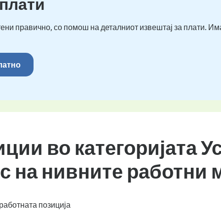
 плати
ени правично, со помош на деталниот извештај за плати. Им
платно
иции во категоријата 
ис на нивните работни 
работната позиција