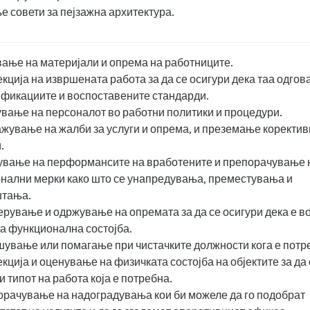
е совети за пејзажна архитектура.
ање на материјали и опрема на работниците.
кција на извршената работа за да се осигури дека таа одгов
фикациите и воспоставените стандарди.
вање на персоналот во работни политики и процедури.
жување на жалби за услуги и опрема, и преземање коректив
.
вање на перформансите на вработените и препорачување 
нални мерки како што се унапредувања, преместувања и
штања.
рување и одржување на опремата за да се осигури дека е в
а функционална состојба.
ување или помагање при чистачките должности кога е потр
кција и оценување на физичката состојба на објектите за да 
и типот на работа која е потребна.
рачување на надоградувања кои би можеле да го подобрат