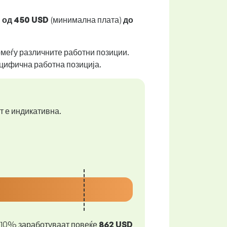
и
од
450 USD
(минимална плата)
до
помеѓу различните работни позиции.
ецифична работна позиција.
т е индикативна.
10% заработуваат повеќе
862 USD