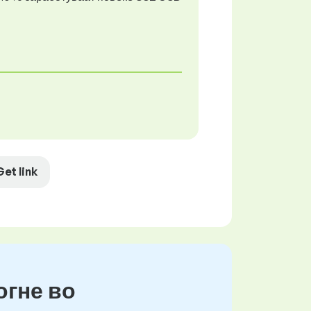
Get link
огне во