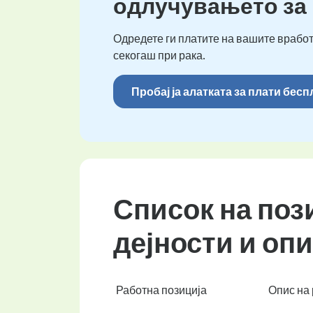
одлучувањето за
Одредете ги платите на вашите вработ
секогаш при рака.
Пробај ја алатката за плати бес
Список на поз
дејности и оп
Работна позиција
Опис на 