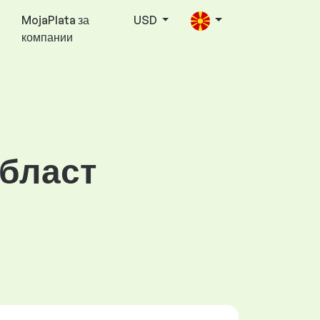
MojaPlata за
USD
компании
област