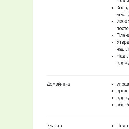
квали
Коорд
дека 
Избор
посте
Плани
Утврд
надгл
Надгл
одржу
Домаќинка
управ
орган
одржу
обезб
Златар
Подго