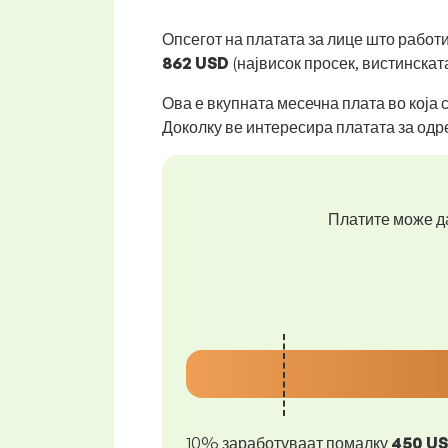
Опсегот на платата за лице што работ
862 USD
(највисок просек, вистинскат
Ова е вкупната месечна плата во која 
Доколку ве интересира платата за одр
Платите може да
10% заработуваат помалку
450 U