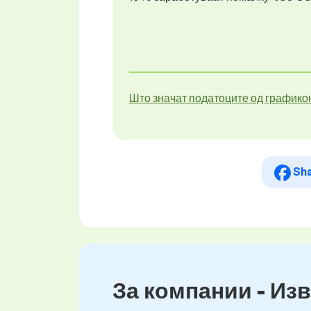
Што значат податоците од графико
Sh
За компании - Изв