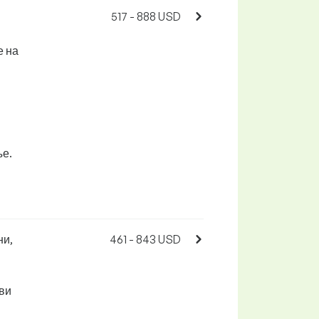
517 - 888 USD
е на
ње.
ни,
461 - 843 USD
ви