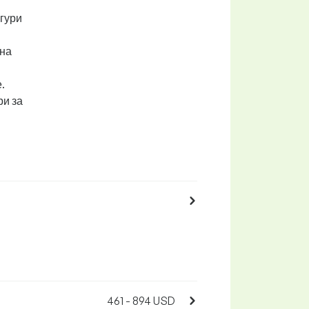
игури
 на
.
ри за
461 - 894 USD