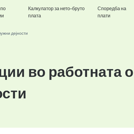
 по
Калкулатор за нето-бруто
Споредба на
ии
плата
плати
лужни дејности
ции во работната 
ости