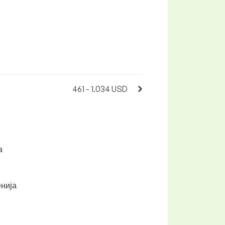
461 - 1.034 USD
а
енија