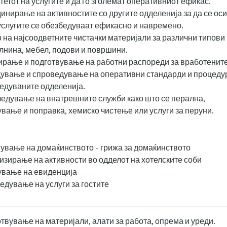
тетот на услугите и да го зголемат оперативниот ефикас.
инирање на активностите со другите одделенија за да се ос
услугите се обезбедуваат ефикасно и навремено.
 на најсоодветните чистачки материјали за различни типови
лнина, мебел, подови и површини.
рање и подготвување на работни распореди за вработените
ување и спроведување на оперативни стандарди и процеду
едуваните одделенија.
едување на внатрешните служби како што се перална,
вање и поправка, хемиско чистење или услуги за перуни.
ување на домаќинството - грижа за домаќинството
изирање на активности во одделот на хотелските соби
вање на евиденција
едување на услуги за гостите
твување на материјали, алати за работа, опрема и уреди.