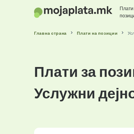
Плати
позиц
Главна страна
Плати
на позиции
Ус
Плати за пози
Услужни дејн