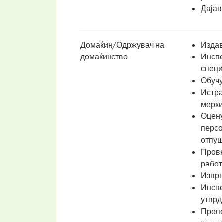
Дајањ
Домаќин/Одржувач на
Издав
домаќинство
Инспе
специ
Обучу
Истра
мерки
Оцену
персо
отпу
Прове
работ
Изврш
Инспе
утврд
Препо