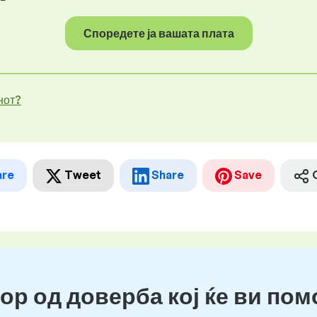
Споредете ја вашата плата
нот?
are
Tweet
Share
Save
ор од доверба кој ќе ви пом