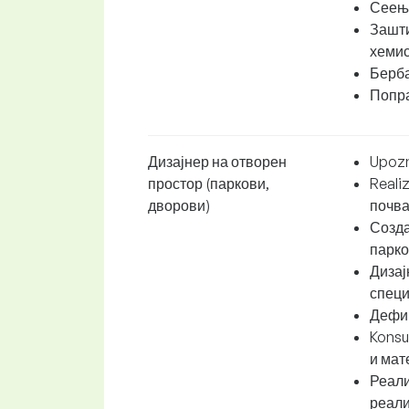
Сеење
Зашти
хемис
Берба
Попра
Дизајнер на отворен
Upozn
простор (паркови,
Reali
дворови)
почва
Созда
парко
Дизај
специ
Дефин
Konsul
и мат
Реали
реали