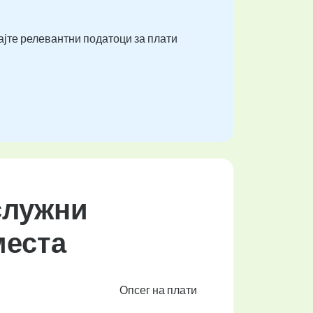
ајте релевантни податоци за плати
Услужни
места
Опсег на плати