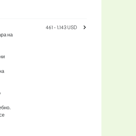
461 - 1.143 USD
ара на
ни
на
о
ебно.
се