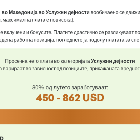
и
во Македонија во Услужни дејности
вообичаено се движ
а максимална плата е повисока).
се вклучени и бонусите. Платите драстично се разликуваат 
едена работна позиција, погледнете ја подолу платата за сп
Просечна нето плата во категоријата
Услужни дејности
 варираат во зависност од позициите, прикажаната вреднос
80% од луѓето заработуваат:
450 - 862 USD
SD