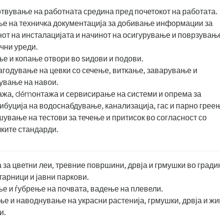
твување на работната средина пред почетокот на работата.
е на техничка документација за добивање информации за
нот на инсталацијата и начинот на осигурување и поврзувањ
чни уреди.
е и копање отвори во ѕидови и подови.
годување на цевки со сечење, виткање, заварување и
ување на навои.
жа, démонтажа и сервисирање на системи и опрема за
ибуција на водоснабдување, канализација, гас и парно грее
ување на тестови за течење и притисок во согласност со
ките стандарди.
 за цветни леи, тревние површини, дрвја и грмушки во гради
арници и јавни паркови.
е и ѓубрење на почвата, вадење на плевели.
е и наводнување на украсни растенија, грмушки, дрвја и жи
и.