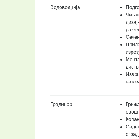
Водоводџија
Подго
Читањ
дизај
разли
Сечењ
Прила
изрез
Монта
дистр
Изврш
важеч
Градинар
Грижа
овошт
Копањ
Садењ
оград