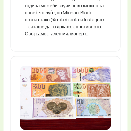
година можеби звучи невозможно за
повеќето луѓе, но Michael Black –
познат како @mikeblack на Instagram
– сакаше да го докаже спротивното.
Овој самостален милионер с...