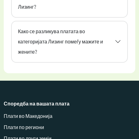
Лизинг?
Како се разликува платата во
категоријата Лизинг помеѓу мажите и
жените?
Споредба на вашата плата
Плати во Македонија
Плати по региони
Плати во други земји