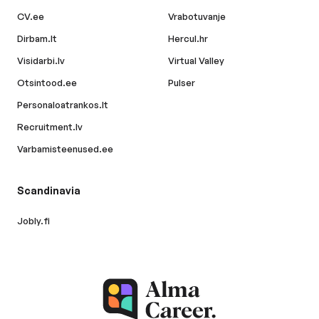
CV.ee
Vrabotuvanje
Dirbam.lt
Hercul.hr
Visidarbi.lv
Virtual Valley
Otsintood.ee
Pulser
Personaloatrankos.lt
Recruitment.lv
Varbamisteenused.ee
Scandinavia
Jobly.fi