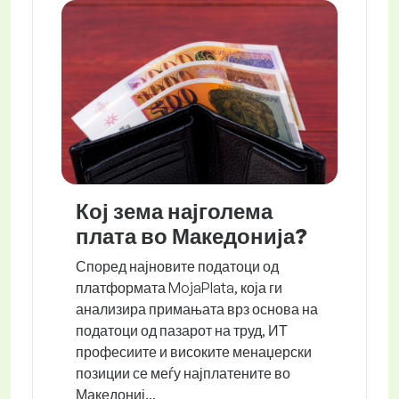
Кој зема најголема
плата во Македонија?
Според најновите податоци од
платформата MojaPlata, која ги
анализира примањата врз основа на
податоци од пазарот на труд, ИТ
професиите и високите менаџерски
позиции се меѓу најплатените во
Македониј...