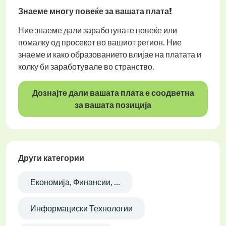
Знаеме многу повеќе за вашата плата!
Ние знаеме дали заработувате повеќе или
помалку од просекот во вашиот регион. Ние
знаеме и како образованието влијае на платата и
колку би заработувале во странство.
Дознајте дали вашата плата е соодветна
за вашата позиција
Други категории
Економија, Финансии, ...
Информациски Технологии