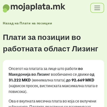
Назад на
Плати
на позиции
Плати за позиции во
работната област Лизинг
Опсегот на платата за лице што работи
во
Македонија во Лизинг
вообичаено се движи
од
31.222 MKD
(минимална плата)
до
92.669 MKD
(највисок просек, вистинската максимална плата е
повисока).
Ова е вкупната месечна плата во која се вклучени
и бонусите. Платите драстично се разликуваат