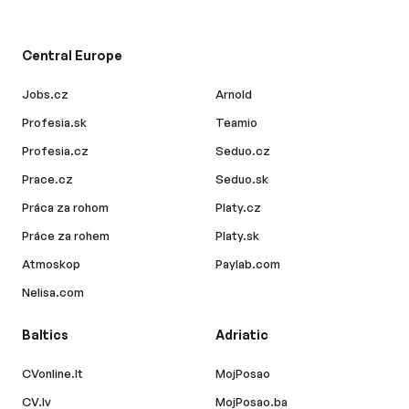
Central Europe
Jobs.cz
Arnold
Profesia.sk
Teamio
Profesia.cz
Seduo.cz
Prace.cz
Seduo.sk
Práca za rohom
Platy.cz
Práce za rohem
Platy.sk
Atmoskop
Paylab.com
Nelisa.com
Baltics
Adriatic
CVonline.lt
MojPosao
CV.lv
MojPosao.ba