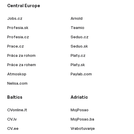
Central Europe
Jobs.cz
Arnold
Profesia.sk
Teamio
Profesia.cz
Seduo.cz
Prace.cz
Seduo.sk
Práca za rohom
Platy.cz
Práce za rohem
Platy.sk
Atmoskop
Paylab.com
Nelisa.com
Baltics
Adriatic
CVonline.lt
MojPosao
CV.lv
MojPosao.ba
CV.ee
Vrabotuvanje