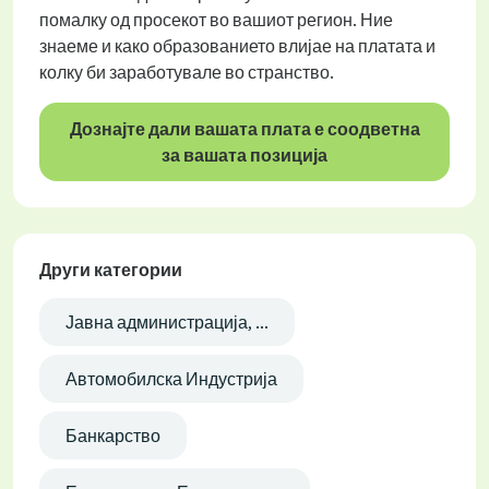
помалку од просекот во вашиот регион. Ние
знаеме и како образованието влијае на платата и
колку би заработувале во странство.
Дознајте дали вашата плата е соодветна
за вашата позиција
Други категории
Јавна администрација, ...
Автомобилска Индустрија
Банкарство