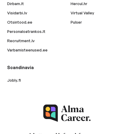
Dirbam.lt
Hercul.hr
Visidarbi.lv
Virtual Valley
Otsintood.ee
Pulser
Personaloatrankos.lt
Recruitment.lv
Varbamisteenused.ee
Scandinavia
Jobly.fi