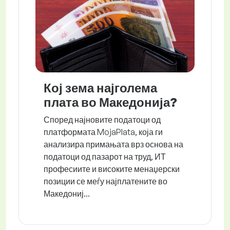
Кој зема најголема
плата во Македонија?
Според најновите податоци од
платформата MojaPlata, која ги
анализира примањата врз основа на
податоци од пазарот на труд, ИТ
професиите и високите менаџерски
позиции се меѓу најплатените во
Македониј...