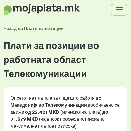
Назад на
Плати
на позиции
Плати за позиции во
работната област
Телекомуникации
Опсегот на платата за лице што работи
во
Македонија во Телекомуникации
вообичаено се
движи
од
22.421 MKD
(минимална плата)
до
71.579 MKD
(највисок просек, вистинската
максимална плата е повисока).