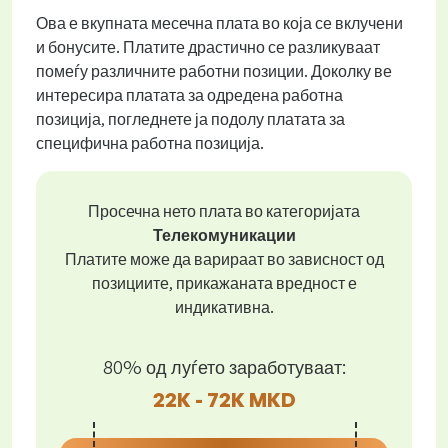
Ова е вкупната месечна плата во која се вклучени
и бонусите. Платите драстично се разликуваат
помеѓу различните работни позиции. Доколку ве
интересира платата за одредена работна
позиција, погледнете ја подолу платата за
специфична работна позиција.
Просечна нето плата во категоријата
Телекомуникации
Платите може да варираат во зависност од
позициите, прикажаната вредност е
индикативна.
80% од луѓето заработуваат:
22K - 72K MKD