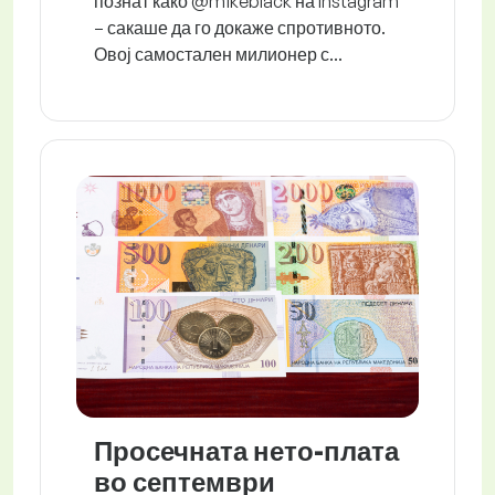
познат како @mikeblack на Instagram
– сакаше да го докаже спротивното.
Овој самостален милионер с...
Просечната нето-плата
во септември