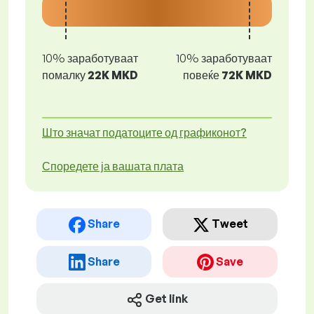
10% заработуваат
10% заработуваат
помалку
22K MKD
повеќе
72K MKD
Што значат податоците од графиконот?
Споредете ја вашата плата
Share
Tweet
Share
Save
Get link