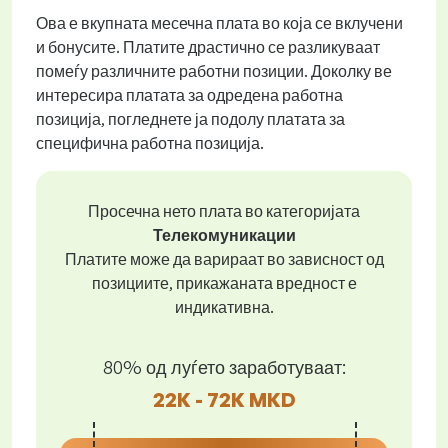
Ова е вкупната месечна плата во која се вклучени
и бонусите. Платите драстично се разликуваат
помеѓу различните работни позиции. Доколку ве
интересира платата за одредена работна
позиција, погледнете ја подолу платата за
специфична работна позиција.
Просечна нето плата во категоријата
Телекомуникации
Платите може да варираат во зависност од
позициите, прикажаната вредност е
индикативна.
80% од луѓето заработуваат:
22K - 72K MKD