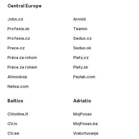
Central Europe
Jobs.cz
Arnold
Profesia.sk
Teamio
Profesia.cz
Seduo.cz
Prace.cz
Seduo.sk
Práca za rohom
Platy.cz
Práce za rohem
Platy.sk
Atmoskop
Paylab.com
Nelisa.com
Baltics
Adriatic
CVonline.lt
MojPosao
CV.lv
MojPosao.ba
CV.ee
Vrabotuvanje