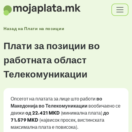
Назад на
Плати
на позиции
Плати за позиции во
работната област
Телекомуникации
Опсегот на платата за лице што работи
во
Македонија во Телекомуникации
вообичаено се
движи
од
22.421 MKD
(минимална плата)
до
71.579 MKD
(највисок просек, вистинската
максимална плата е повисока).