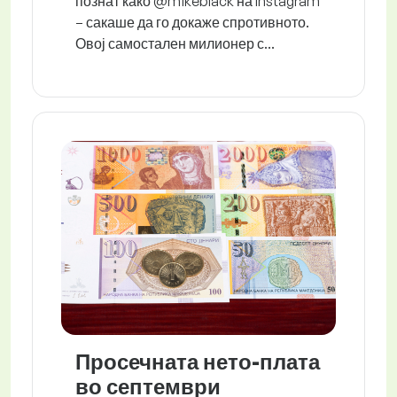
познат како @mikeblack на Instagram
– сакаше да го докаже спротивното.
Овој самостален милионер с...
Просечната нето-плата
во септември