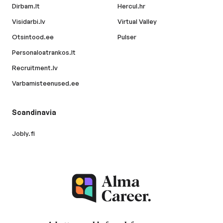
Dirbam.lt
Hercul.hr
Visidarbi.lv
Virtual Valley
Otsintood.ee
Pulser
Personaloatrankos.lt
Recruitment.lv
Varbamisteenused.ee
Scandinavia
Jobly.fi