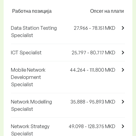
Работна позиција
Опсег на плати
Data Station Testing
27.966 - 78.151 MKD
Specialist
ICT Specialist
25.797 - 80.717 MKD
Mobile Network
44.264 - 111.800 MKD
Development
Specialist
Network Modelling
35.888 - 95.893 MKD
Specialist
Network Strategy
49.098 - 128.375 MKD
Specialist