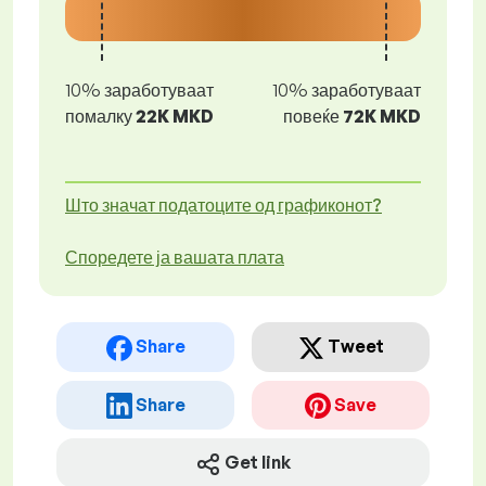
10% заработуваат
10% заработуваат
помалку
22K MKD
повеќе
72K MKD
Што значат податоците од графиконот?
Споредете ја вашата плата
Share
Tweet
Share
Save
Get link