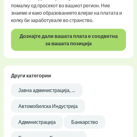
помалку од просекот во вашиот регион. Ние
знаеме и како образованието влијае на платата и
колку би заработувале во странство.
Дознајте дали вашата плата е соодветна
за вашата позиција
Други категории
Јавна администрација, ...
Автомобилска Индустрија
Администрација
Банкарство