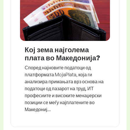
Кој зема најголема
плата во Македонија?
Според најновите податоци од
платформата MojaPlata, која ги
анализира примањата врз основа на
податоци од пазарот на труд, ИТ
професиите и високите менаџерски
позиции се меѓу најплатените во
Македониј...