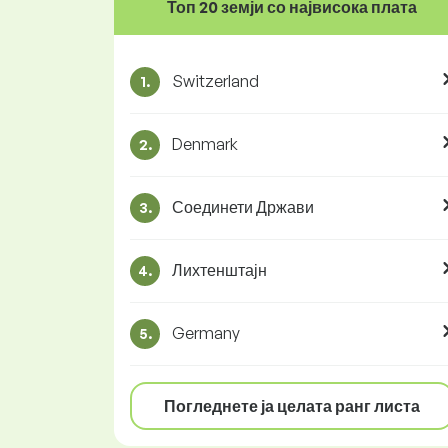
Топ 20 земји со највисока плата
Switzerland
1.
Denmark
2.
Соединети Држави
3.
Лихтенштајн
4.
Germany
5.
Погледнете ја целата ранг листа