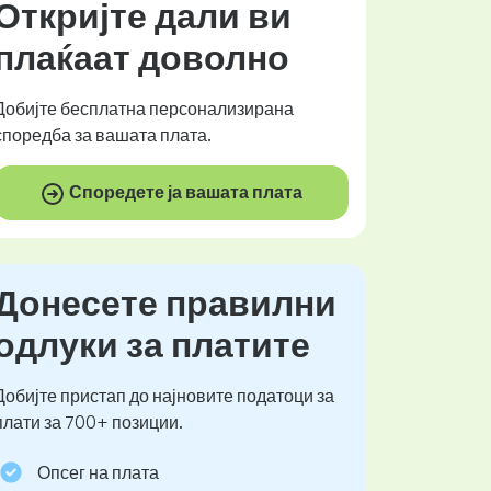
Откријте дали ви
плаќаат
доволно
Добијте
бесплатна
персонализирана
споредба за вашата плата.
Споредете ја вашата плата
Донесете правилни
одлуки за платите
Добијте пристап до најновите податоци за
плати за 700+ позиции.
Опсег на плата