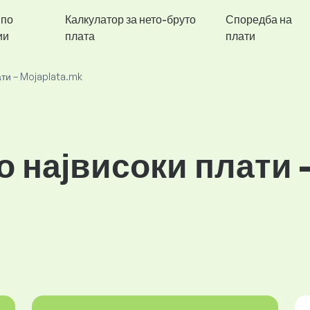
 по
Калкулатор за нето-бруто
Споредба на
ии
плата
плати
ати – Mojaplata.mk
со највисоки плати 