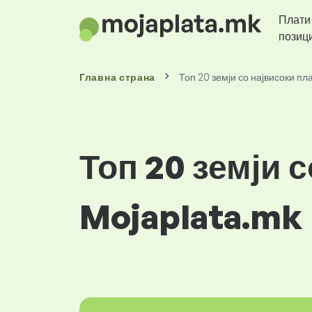
Плати
позиц
Главна страна
Топ 20 земји со највисоки пл
Топ 20 земји 
Mojaplata.mk