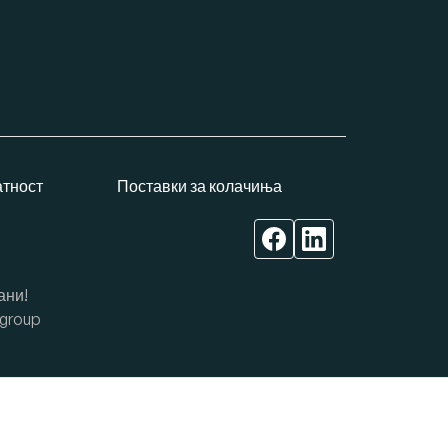
атност
Поставки за колачиња
ани!
group