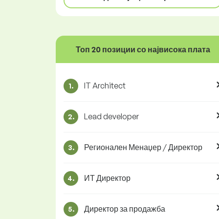
Топ 20 позиции со највисока плата
IT Architect
1.
Lead developer
2.
Регионален Менаџер / Директор
3.
ИТ Директор
4.
Директор за продажба
5.