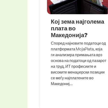
Кој зема најголема
плата во
Македонија?
Според најновите податоци од
платформата MojaPlata, која
ги анализира примањата врз
основа на податоци од пазарот
на труд, ИТ професиите и
високите менаџерски позиции
се меѓу најплатените во
Македониј...