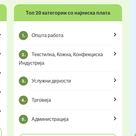
Топ 20 категории со најниска плата
Општа работа
1.
Текстилна, Кожна, Конфекциска
2.
Индустрија
Услужни дејности
3.
Трговија
4.
Администрација
5.