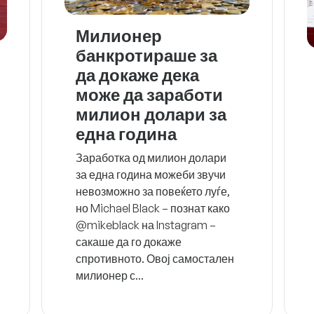
Милионер
банкротираше за
да докаже дека
може да заработи
милион долари за
една година
Заработка од милион долари
за една година можеби звучи
невозможно за повеќето луѓе,
но Michael Black – познат како
@mikeblack на Instagram –
сакаше да го докаже
спротивното. Овој самостален
милионер с...