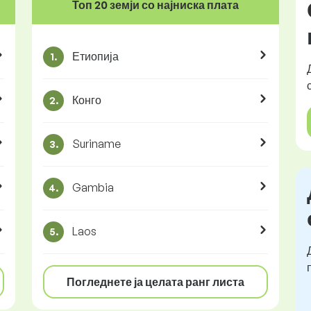
Топ 20 земји со најниска плата
Етиопија
1.
Конго
2.
Suriname
3.
Gambia
4.
Laos
5.
Погледнете ја целата ранг листа