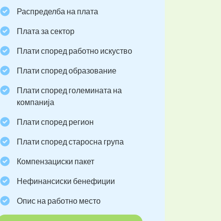
Распределба на плата
Плата за сектор
Плати според работно искуство
Плати според образование
Плати според големината на
компанија
Плати според регион
Плати според старосна група
Компензациски пакет
Нефинансиски бенефиции
Опис на работно место