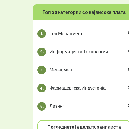
Топ 20 категории со највисока плата
Топ Менаџмент
1.
Информациски Технологии
2.
Менаџмент
3.
Фармацевтска Индустрија
4.
Лизинг
5.
Погледнете ја целата ранг листа