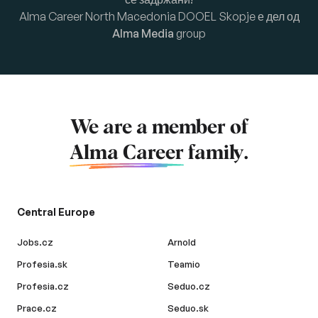
Alma Career North Macedonia DOOEL Skopje е дел од
Alma Media
group
We are a member of
Alma Career
family.
Central Europe
Jobs.cz
Arnold
Profesia.sk
Teamio
Profesia.cz
Seduo.cz
Prace.cz
Seduo.sk