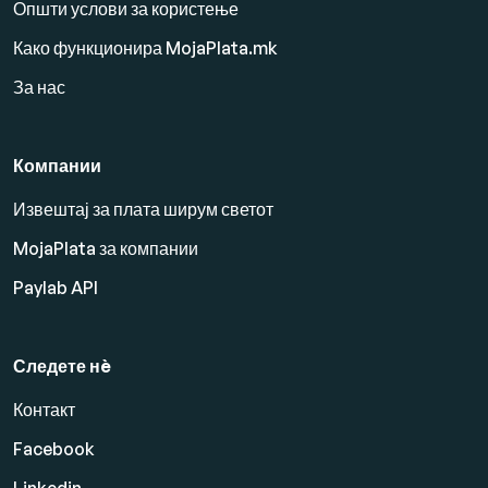
Општи услови за користење
Како функционира MojaPlata.mk
За нас
Компании
Извештај за плата ширум светот
MojaPlata за компании
Paylab API
Следете нè
Контакт
Facebook
Linkedin