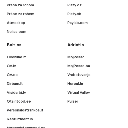
Práca za rohom
Platy.cz
Práce za rohem
Platy.sk
Atmoskop
Paylab.com
Nelisa.com
Baltics
Adriatic
CVonline.lt
MojPosao
CV.lv
MojPosao.ba
CV.ee
Vrabotuvanje
Dirbam.lt
Hercul.hr
Visidarbi.lv
Virtual Valley
Otsintood.ee
Pulser
Personaloatrankos.lt
Recruitment.lv
Varbamisteenused.ee