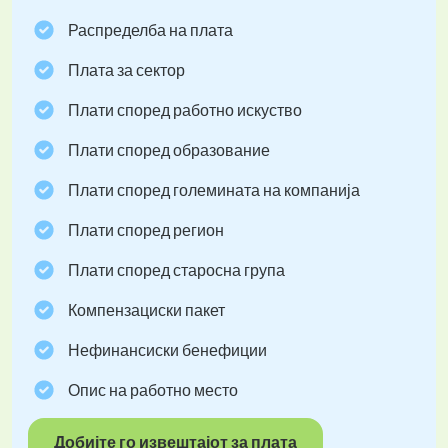
Распределба на плата
Плата за сектор
Плати според работно искуство
Плати според образование
Плати според големината на компанија
Плати според регион
Плати според старосна група
Компензациски пакет
Нефинансиски бенефиции
Опис на работно место
Добијте го извештајот за плата